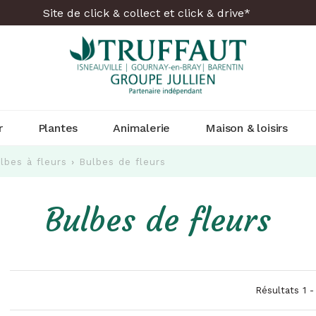
Site de click & collect et click & drive*
r
Plantes
Animalerie
Maison & loisirs
lbes à fleurs
›
Bulbes de fleurs
Bulbes de fleurs
Résultats 1 -