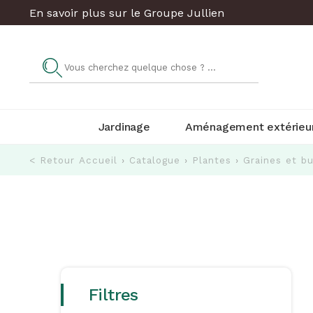
En savoir plus sur le Groupe Jullien
Jardinage
Aménagement extérieu
< Retour
Accueil
›
Catalogue
›
Plantes
›
Graines et bu
Filtres