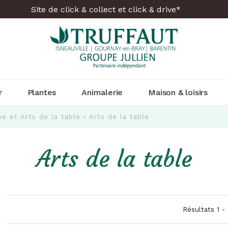
Site de click & collect et click & drive*
r
Plantes
Animalerie
Maison & loisirs
ne et Arts de la table
›
Arts de la table
Arts de la table
Résultats 1 -