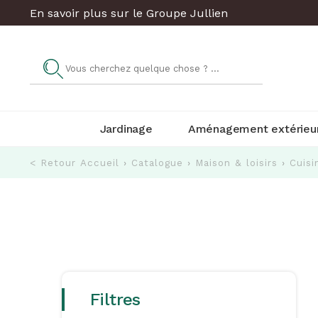
En savoir plus sur le Groupe Jullien
Jardinage
Aménagement extérieu
< Retour
Accueil
›
Catalogue
›
Maison & loisirs
›
Cuisi
Filtres