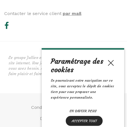
Contacter le service client
par mail
Le groupe Jullien et ses jardineries vous proposent leur nouveau
Paramétrage des
site internet. Une jardinerie 2.0. Vous y retrouverez tout ce dont
cookies
vous avez besoin. Avec nos trois univers il y a tout pour vous
faire plaisir et faire plaisir. Jardin, animalerie et maison.
En poursuivant votre navigation sur ce
site, vous acceptez le dépôt de cookies
tiers pour vous proposer une
expérience personnalisée.
Conditions Générales de Vente
EN SAVOIR PLUS
Données personnelles
ACCEPTER TOUT