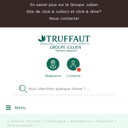
En savoir plus sur le Groupe Jullien
Site de click & collect et click & drive*
Nous contacter
Magasins
Compte
Menu
< Retour
Accueil
›
Catalogue
›
Animalerie
›
Poissons
›
Alimentation
›