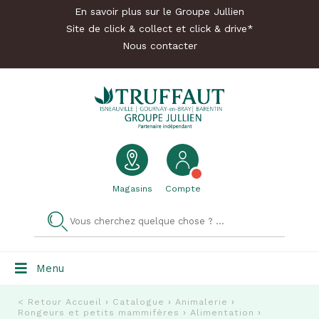
En savoir plus sur le Groupe Jullien
Site de click & collect et click & drive*
Nous contacter
Magasins
Compte
Menu
< Retour
Accueil
›
Catalogue
›
Animalerie
›
Rongeurs et petits mammifères
›
Alimentation
›