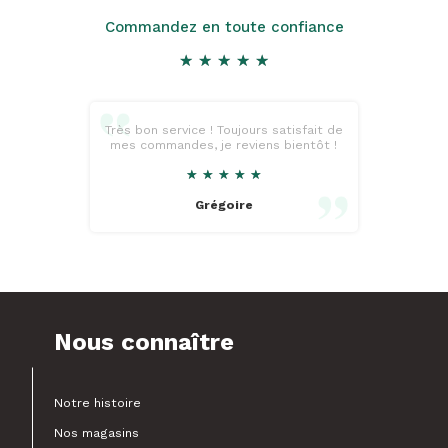
Commandez en toute confiance
★
★
★
★
★
★
★
★
★
★
Très bon service ! Toujours satisfait de
mes commandes, je reviens bientôt !
★
★
★
★
★
★
★
★
★
★
Grégoire
Nous connaître
Notre histoire
Nos magasins