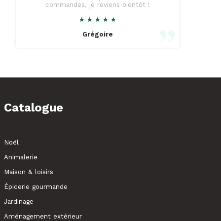
commandes, je reviens bientôt !
★
★
★
★
★
★
★
★
★
★
Grégoire
Catalogue
Noël
Animalerie
Maison & loisirs
Épicerie gourmande
Jardinage
Aménagement extérieur