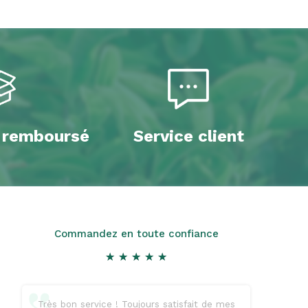
u remboursé
Service client
Commandez en toute confiance
★
★
★
★
★
★
★
★
★
★
Très bon service ! Toujours satisfait de mes