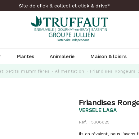
Site de click & collect et click & drive*
r
Plantes
Animalerie
Maison & loisirs
et petits mammifères
›
Alimentation
›
Friandises Rongeurs
Friandises Rong
VERSELE LAGA
Réf. : 5306625
Ils en rêvaient, nous l'avons 