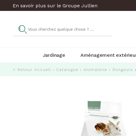
En savoir plus sur le Groupe Jullien
Jardinage
Aménagement extérieu
< Retour
Accueil
›
Catalogue
›
Animalerie
›
Rongeurs 