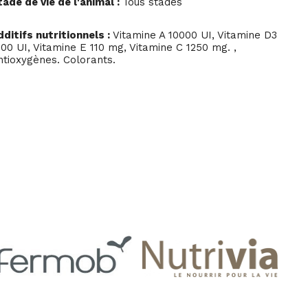
tade de vie de l'animal :
Tous stades
dditifs nutritionnels :
Vitamine A 10000 UI, Vitamine D3
500 UI, Vitamine E 110 mg, Vitamine C 1250 mg. ,
ntioxygènes. Colorants.